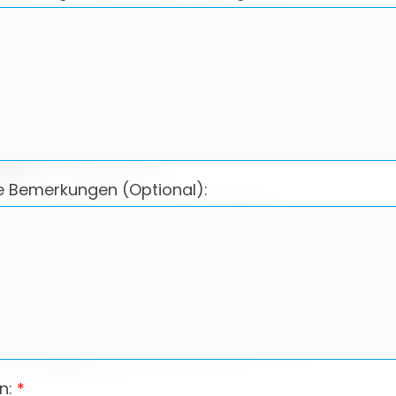
e Bemerkungen (Optional):
n:
*