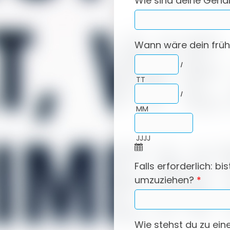
Wie sind deine Gehal
Wann wäre dein frühe
/
TT
/
MM
JJJJ
Falls erforderlich: bi
umzuziehen?
*
Wie stehst du zu ei