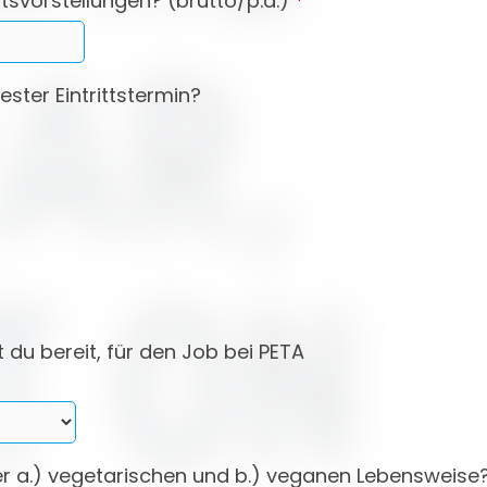
tsvorstellungen? (brutto/p.a.)
*
ster Eintrittstermin?
st du bereit, für den Job bei PETA
ner a.) vegetarischen und b.) veganen Lebensweise