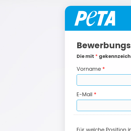
Bewerbungs
Die mit
*
gekennzeichn
Vorname
*
E-Mail
*
Für welche Position i