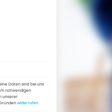
ne Daten sind bei uns
 im notwendigen
in unserer
n Gründen
widerrufen
.